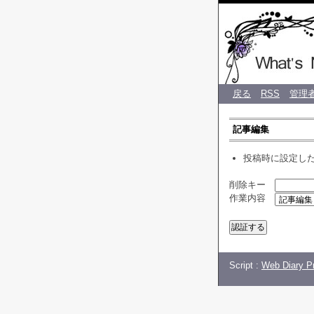
♡ C
戻る
RSS
管理
記事編集
投稿時に設定し
削除キー
作業内容
Script :
Web Diary Pr