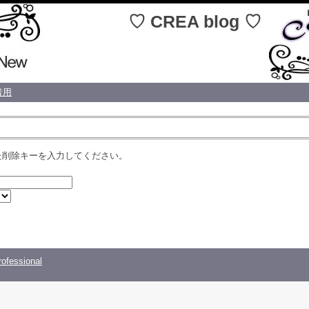
REA blog ♡
者用
た削除キーを入力してください。
ofessional