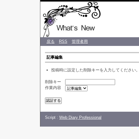
♡ CREA 
戻る
RSS
管理者用
記事編集
投稿時に設定した削除キーを入力してください
削除キー
作業内容
Script :
Web Diary Professional