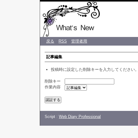
♡ CREA 
戻る
RSS
管理者用
記事編集
投稿時に設定した削除キーを入力してください
削除キー
作業内容
Script :
Web Diary Professional