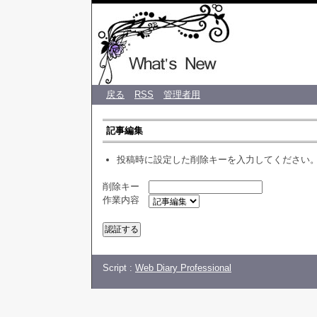
♡ CREA 
戻る
RSS
管理者用
記事編集
投稿時に設定した削除キーを入力してください
削除キー
作業内容
Script :
Web Diary Professional