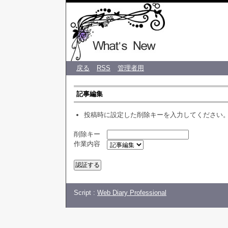
♡ CREA 
戻る
RSS
管理者用
記事編集
投稿時に設定した削除キーを入力してください
削除キー
作業内容
Script :
Web Diary Professional