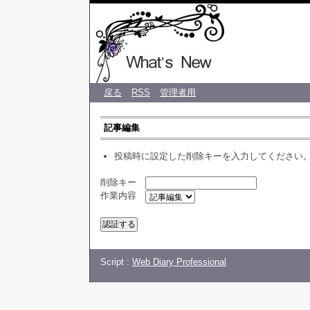
♡ CREA 
戻る
RSS
管理者用
記事編集
投稿時に設定した削除キーを入力してください
削除キー
作業内容
Script :
Web Diary Professional